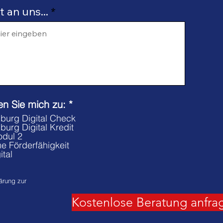
 an uns...
P
ren Sie mich zu:
*
f
burg Digital Check
l
urg Digital Kredit
i
odul 2
c
e Förderfähigkeit
h
tal
t
f
ärung zur
e
l
Kostenlose Beratung anfra
d