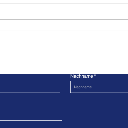
förderfähig? 5 Fragen, 2 Minuten
Digit
— finden Sie heraus, ob Ihr
Hamb
Hamburger Unternehmen den
Hambu
Hamburg Digital Check nutzen
Förd
kann. Der Quick-Check prüft die
Hambu
wichtigsten Voraussetz
Unter
ntaktanfrage zur Berat
Hamburg Digital Check
Nachname