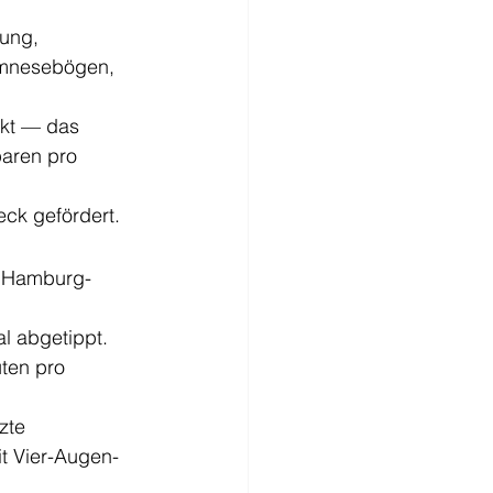
ung, 
amnesebögen, 
kt — das 
aren pro 
eck gefördert.
, Hamburg-
al abgetippt. 
ten pro 
zte 
t Vier-Augen-