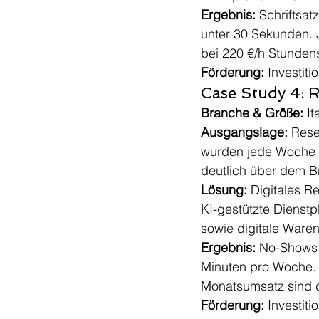
Ergebnis:
 Schriftsa
unter 30 Sekunden. 
bei 220 €/h Stunden
Förderung:
 Investit
Case Study 4: 
Branche & Größe:
 I
Ausgangslage:
 Rese
wurden jede Woche 
deutlich über dem B
Lösung:
 Digitales 
KI-gestützte Dienst
sowie digitale Waren
Ergebnis:
 No-Shows 
Minuten pro Woche. 
Monatsumsatz sind d
Förderung:
 Investit