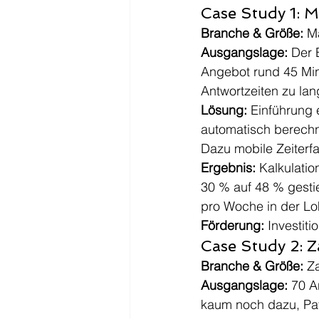
Case Study 1: M
Branche & Größe:
 M
Ausgangslage:
 Der 
Angebot rund 45 Min
Antwortzeiten zu la
Lösung:
 Einführung 
automatisch berechne
Dazu mobile Zeiterfa
Ergebnis:
 Kalkulati
30 % auf 48 % gestie
pro Woche in der L
Förderung:
 Investit
Case Study 2: Z
Branche & Größe:
 Z
Ausgangslage:
 70 A
kaum noch dazu, Pa