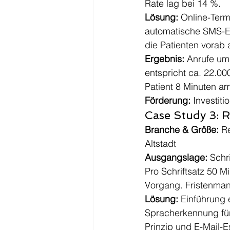
Rate lag bei 14 %.
Lösung:
 Online-Ter
automatische SMS-E
die Patienten vorab
Ergebnis:
 Anrufe um
entspricht ca. 22.0
Patient 8 Minuten a
Förderung:
 Investit
Case Study 3: R
Branche & Größe:
 R
Altstadt
Ausgangslage:
 Schr
Pro Schriftsatz 50 M
Vorgang. Fristenman
Lösung:
 Einführung 
Spracherkennung für
Prinzip und E-Mail-E