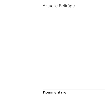
Aktuelle Beiträge
Hamburg Digital Check
Kommentare
FAQ – Alle Fragen zur KI-
Förderung 2026
Häufige Fragen zum Hamburg