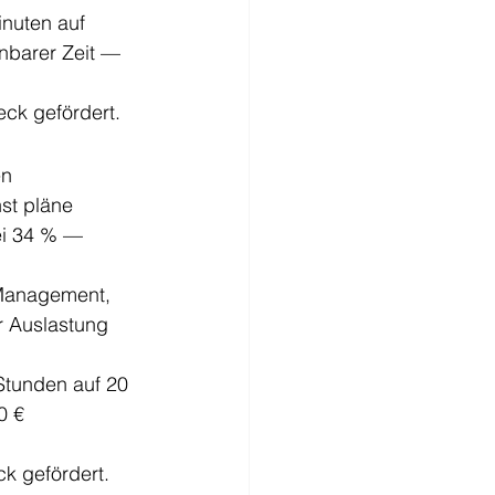
inuten auf 
nbarer Zeit — 
eck gefördert.
en
st pläne 
ei 34 % — 
Management, 
r Auslastung 
Stunden auf 20 
0 € 
k gefördert.