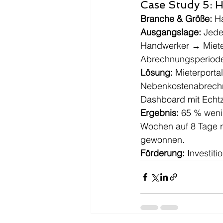
Case Study 5: 
Branche & Größe:
 H
Ausgangslage:
 Jede
Handwerker → Miete
Abrechnungsperiode
Lösung:
 Mieterporta
Nebenkostenabrechn
Dashboard mit Echt
Ergebnis:
 65 % weni
Wochen auf 8 Tage re
gewonnen.
Förderung:
 Investit