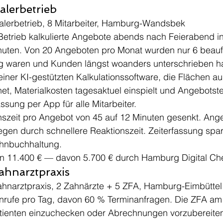
alerbetrieb
alerbetrieb, 8 Mitarbeiter, Hamburg-Wandsbek
Betrieb kalkulierte Angebote abends nach Feierabend i
uten. Von 20 Angeboten pro Monat wurden nur 6 beauftr
ng waren und Kunden längst woanders unterschrieben ha
einer KI-gestützten Kalkulationssoftware, die Flächen a
t, Materialkosten tagesaktuel einspielt und Angebotstex
ssung per App für alle Mitarbeiter.
onszeit pro Angebot von 45 auf 12 Minuten gesenkt. Ang
gen durch schnellere Reaktionszeit. Zeiterfassung spar
ohnbuchhaltung.
ion 11.400 € — davon 5.700 € durch Hamburg Digital Ch
ahnarztpraxis
ahnarztpraxis, 2 Zahnärzte + 5 ZFA, Hamburg-Eimbüttel
nrufe pro Tag, davon 60 % Terminanfragen. Die ZFA a
tienten einzuchecken oder Abrechnungen vorzubereite