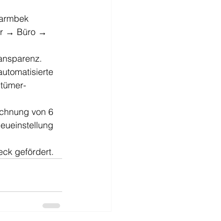
Barmbek
er → Büro → 
ansparenz.
utomatisierte 
ntümer-
echnung von 6 
eueinstellung 
eck gefördert.