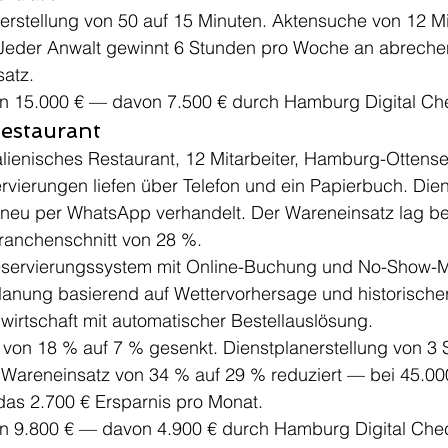
tzerstellung von 50 auf 15 Minuten. Aktensuche von 12 M
Jeder Anwalt gewinnt 6 Stunden pro Woche an abreche
satz.
ion 15.000 € — davon 7.500 € durch Hamburg Digital Ch
Restaurant
talienisches Restaurant, 12 Mitarbeiter, Hamburg-Ottens
rvierungen liefen über Telefon und ein Papierbuch. Dien
neu per WhatsApp verhandelt. Der Wareneinsatz lag b
ranchenschnitt von 28 %.
Reservierungssystem mit Online-Buchung und No-Show-
planung basierend auf Wettervorhersage und historische
wirtschaft mit automatischer Bestellauslösung.
von 18 % auf 7 % gesenkt. Dienstplanerstellung von 3 
Wareneinsatz von 34 % auf 29 % reduziert — bei 45.00
as 2.700 € Ersparnis pro Monat.
ion 9.800 € — davon 4.900 € durch Hamburg Digital Chec