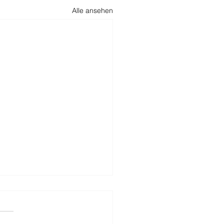
Alle ansehen
ige Fragen zum
urg Digital Check —
Q
ige Fragen zum Hamburg