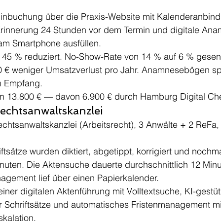
minbuchung über die Praxis-Website mit Kalenderanbind
rinnerung 24 Stunden vor dem Termin und digitale An
 am Smartphone ausfüllen.
 45 % reduziert. No-Show-Rate von 14 % auf 6 % gesen
00 € weniger Umsatzverlust pro Jahr. Anamnesebögen sp
m Empfang.
ion 13.800 € — davon 6.900 € durch Hamburg Digital Ch
echtsanwaltskanzlei
echtsanwaltskanzlei (Arbeitsrecht), 3 Anwälte + 2 ReFa
iftsätze wurden diktiert, abgetippt, korrigiert und nochm
inuten. Die Aktensuche dauerte durchschnittlich 12 Minu
agement lief über einen Papierkalender.
einer digitalen Aktenführung mit Volltextsuche, KI-gestüt
 Schriftsätze und automatisches Fristenmanagement mi
skalation.