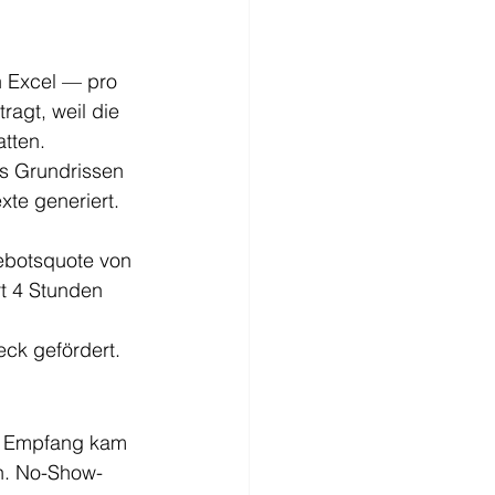
n Excel — pro 
agt, weil die 
tten.
us Grundrissen 
te generiert. 
ebotsquote von 
t 4 Stunden 
eck gefördert.
m Empfang kam 
n. No-Show-