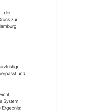
t der 
Druck zur 
 Hamburg 
rzfristige 
verpasst und 
icht, 
as System 
 Ergebnis: 