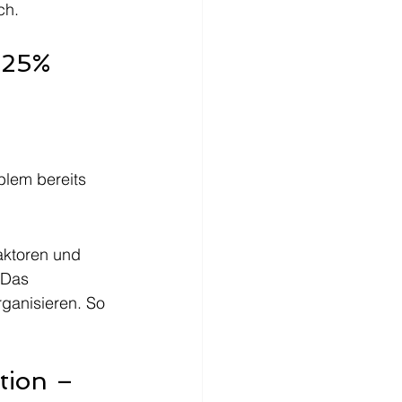
ch.
 25% 
 
blem bereits 
aktoren und 
 Das 
ganisieren. So 
tion – 