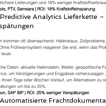
lichere Lieferungen und 18% weniger Kraftstoffverbrau
ols, PTV, Samsara | ROI: 18% Kraftstoffeinsparung
Predictive Analytics Lieferkette –
rspätungen
en kommen oft überraschend: Hafenstaus, Zollprobleme,
. Ohne Frühwarnsystem reagieren Sie erst, wenn das Pro
 teuer.
ische Daten, aktuelle Hafendaten, Wetter, geopolitische F
ance, um Verzögerungen und Engpässe vorherzusagen.
 Ihnen Tage oder Wochen Vorlauf, um Alternativen zu or
pätungen um bis zu 25%.
thon, SAP IBP | ROI: 25% weniger Verspätungen
 Automatisierte Frachtdokumenta