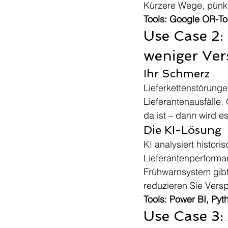
Kürzere Wege, pünkt
Tools: Google OR-To
Use Case 2: 
weniger Ve
Ihr Schmerz
Lieferkettenstörung
Lieferantenausfälle
da ist – dann wird es
Die KI-Lösung
KI analysiert histor
Lieferantenperform
Frühwarnsystem gibt
reduzieren Sie Vers
Tools: Power BI, Py
Use Case 3: