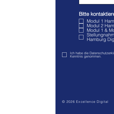
Bitte kontaktie
Modul 1 Ham
Modul 2 Hamb
Modul 1 & M
Stellungnahm
Hamburg Digi
Ich habe die Datenschutzerkl
Kenntnis genommen.
© 2026 Excellence Digital