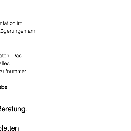
tation im 
erzögerungen am 
aten. Das 
lles 
arifnummer 
abe
eratung. 
letten 