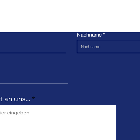
ntaktanfrage zur Berat
Hamburg Digital Check
Nachname
 an uns...