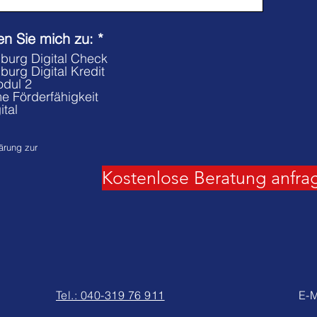
P
ren Sie mich zu:
*
f
burg Digital Check
l
urg Digital Kredit
i
odul 2
c
e Förderfähigkeit
h
tal
t
f
ärung zur
e
l
Kostenlose Beratung anfra
d
Tel.: 040-319 76 911
E-M