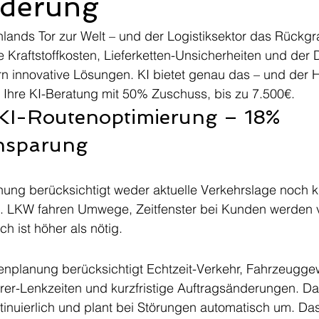
derung
ands Tor zur Welt – und der Logistiksektor das Rückgra
e Kraftstoffkosten, Lieferketten-Unsicherheiten und der 
ern innovative Lösungen. KI bietet genau das – und der
t Ihre KI-Beratung mit 50% Zuschuss, bis zu 7.500€.
 KI-Routenoptimierung – 18% 
insparung
ung berücksichtigt weder aktuelle Verkehrslage noch ku
. LKW fahren Umwege, Zeitfenster bei Kunden werden 
ch ist höher als nötig.
nplanung berücksichtigt Echtzeit-Verkehr, Fahrzeuggew
ahrer-Lenkzeiten und kurzfristige Auftragsänderungen. D
tinuierlich und plant bei Störungen automatisch um. Das