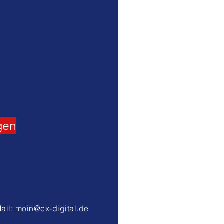
gen
ail:
moin@ex-digital.de