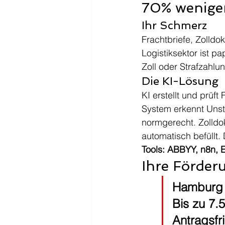
70% wenige
Ihr Schmerz
Frachtbriefe, Zolldo
Logistiksektor ist p
Zoll oder Strafzahlu
Die KI-Lösung
KI erstellt und prü
System erkennt Unst
normgerecht. Zolld
automatisch befüllt
Tools: ABBYY, n8n,
Ihre Förder
Hamburg D
Bis zu 7.
Antragsfr