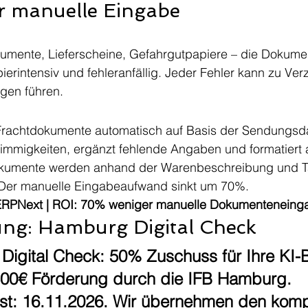
r manuelle Eingabe
kumente, Lieferscheine, Gefahrgutpapiere – die Dokumen
apierintensiv und fehleranfällig. Jeder Fehler kann zu V
ngen führen.
ft Frachtdokumente automatisch auf Basis der Sendungsd
immigkeiten, ergänzt fehlende Angaben und formatiert a
okumente werden anhand der Warenbeschreibung und T
. Der manuelle Eingabeaufwand sinkt um 70%.
 ERPNext | ROI: 70% weniger manuelle Dokumenteneing
ung: Hamburg Digital Check
igital Check: 50% Zuschuss für Ihre KI-B
500€ Förderung durch die IFB Hamburg. 
ist: 16.11.2026. Wir übernehmen den komp