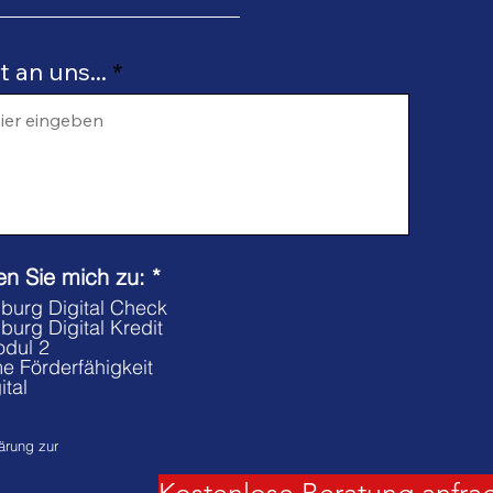
 an uns...
P
ren Sie mich zu:
*
f
burg Digital Check
l
urg Digital Kredit
i
odul 2
c
e Förderfähigkeit
h
tal
t
f
ärung zur
e
l