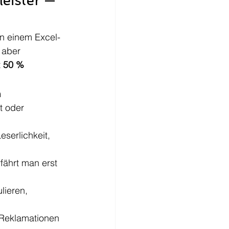
eister — 
in einem Excel-
 aber 
 
50 % 
n
t oder 
eserlichkeit, 
rfährt man erst 
ieren, 
Reklamationen 