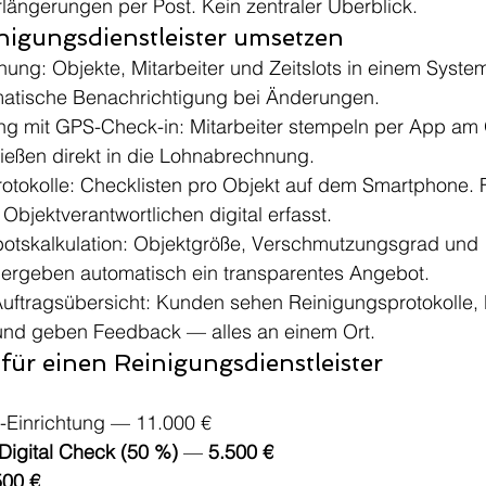
rlängerungen per Post. Kein zentraler Überblick.
nigungsdienstleister umsetzen
anung: Objekte, Mitarbeiter und Zeitslots in einem Syst
matische Benachrichtigung bei Änderungen.
ung mit GPS-Check-in: Mitarbeiter stempeln per App am 
ließen direkt in die Lohnabrechnung.
protokolle: Checklisten pro Objekt auf dem Smartphone.
Objektverantwortlichen digital erfasst.
botskalkulation: Objektgröße, Verschmutzungsgrad und 
ergeben automatisch ein transparentes Angebot.
Auftragsübersicht: Kunden sehen Reinigungsprotokolle,
und geben Feedback — alles an einem Ort.
für einen Reinigungsdienstleister
-Einrichtung — 11.000 €
igital Check (50 %)
 — 
5.500 €
500 €