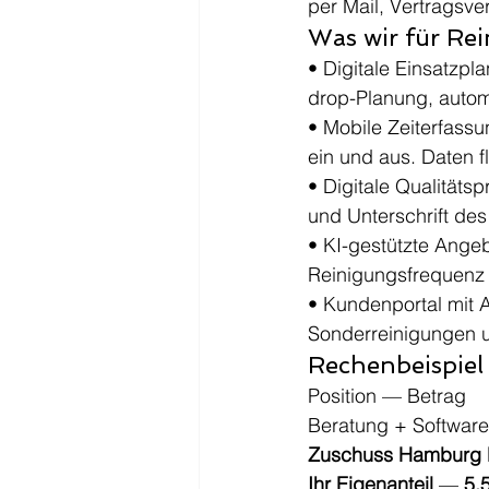
per Mail, Vertragsve
Was wir für Rei
• Digitale Einsatzpl
drop-Planung, auto
• Mobile Zeiterfass
ein und aus. Daten f
• Digitale Qualitäts
und Unterschrift des 
• KI-gestützte Ange
Reinigungsfrequenz 
• Kundenportal mit 
Sonderreinigungen 
Rechenbeispiel 
Position — Betrag
Beratung + Software
Zuschuss Hamburg D
Ihr Eigenanteil
 — 
5.