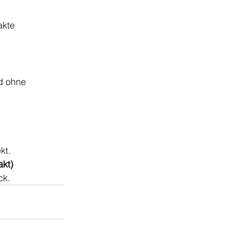
kte 
d ohne 
kt.
akt)
ck.