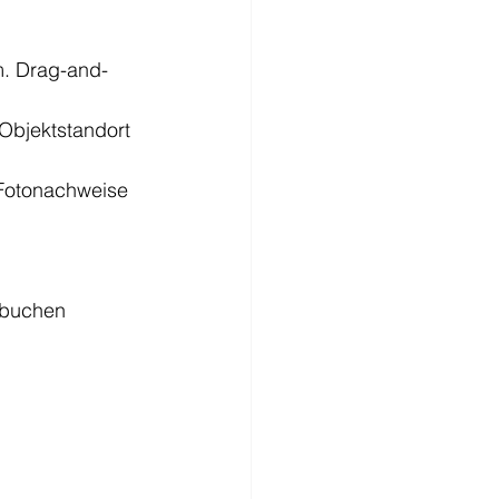
em. Drag-and-
Objektstandort 
 Fotonachweise 
 buchen 