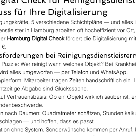
ital Check für Reinigungsdienstl
s für Ihre Digitalisierung
igungskräfte, 5 verschiedene Schichtpläne — und alles 
nstleister in Hamburg arbeiten oft hocheffizient vor Ort,
er 
Hamburg Digital Check
 fördert die Digitalisierung mit
 €.
sforderungen bei Reinigungsdienstleister
 Puzzle: Wer reinigt wann welches Objekt? Bei Krankhei
wird alles umgeworfen — per Telefon und WhatsApp.
pierform: Mitarbeiter tragen Zeiten handschriftlich ein. L
htzeitige Abgabe sind Glückssache.
auf Vertrauensbasis: Ob ein Objekt wirklich sauber ist, e
undenbeschwerde.
on nach Daumen: Quadratmeter schätzen, Stunden kalkul
fschlagen — und hoffen, dass es passt.
ion ohne System: Sonderwünsche kommen per Anruf, 