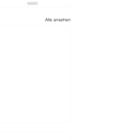
Alle ansehen
der-Quick-Check —
 Sie förderfähig?