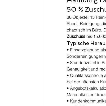
Hamburg Dig
50 % Zuschus
30 Objekte, 15 Rein
Sheet. Reinigungsdie
chaotisch im Büro. D
Zuschuss
 bis 15.000
Typische Herau
• Einsatzplanung als
Sonderreinigungen 
• Stundenzettel in Pa
Genauigkeit und rec
• Qualitätskontrolle 
bei der nächsten K
• Angebotskalkulati
Materialkosten drau
• Kundenkommunikat